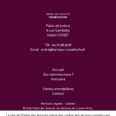
Palais de Justice
6 rue Gambetta
03300 CUSSET
Tél : 04.70.98.39.18
Email :
ordre@barreau-cussetvichy.fr
Accueil
Qui sommes-nous ?
Annuaire
Ventes immobilières
Contact
Mentions légales
-
Cookies
© 2019 Ordre des Avocats du barreau de Cusset-Vichy.
Réalisé à Clermont-Ferrand par
Numéria Communication
Le site de l'Ordre des Avocats utilise des cookie afin de vous garantir une